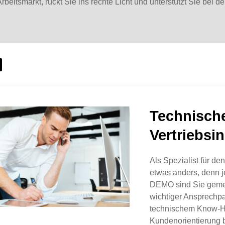
m Arbeitsmarkt, rückt Sie ins rechte Licht und unterstützt Sie be
Technische
Vertriebsi
Als Spezialist für de
etwas anders, denn je
DEMO sind Sie gemei
wichtiger Ansprechpa
technischem Know-Ho
Kundenorientierung b