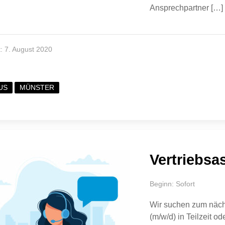
Ansprechpartner […]
lt: 7. August 2020
US
MÜNSTER
Vertriebsa
Beginn: Sofort
Wir suchen zum nächs
(m/w/d) in Teilzeit o