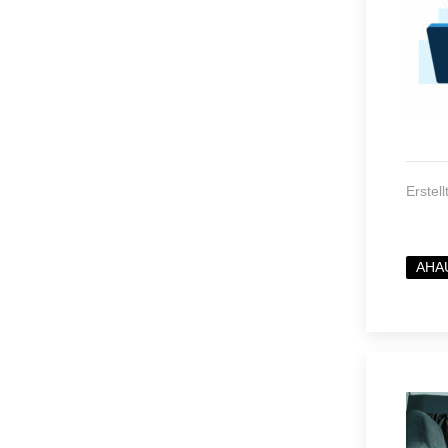
Erstel
AHA