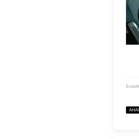
Erstel
AHA