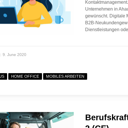
Kontaktmanagement. N
Unternehmen in Ahau
gewünscht. Digitale 
B2B-Neukundengewinn
Dienstleistungen ode
lt: 9. June 2020
US
HOME OFFICE
MOBILES ARBEITEN
Berufskraf