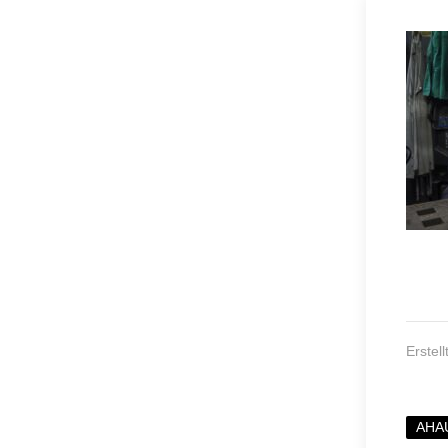
Erstel
AHA