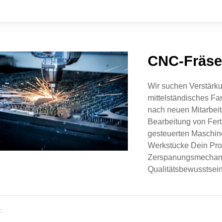
CNC-Frä­ser
Wir su­chen Ver­stär­
mittelständisches Fa
nach neuen Mitarbei
Bearbeitung von Fer
gesteuerten Maschin
Werkstücke Dein Pro
Zerspanungsmechanik
Qualitätsbewusstsein
: