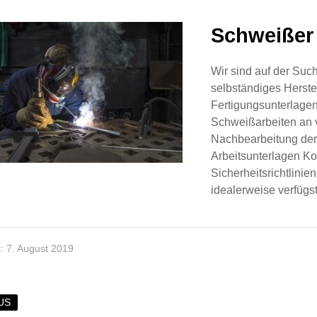
Schweißer
Wir sind auf der Suc
selbständiges Herst
Fertigungsunterlage
Schweißarbeiten an v
Nachbearbeitung de
Arbeitsunterlagen Ko
Sicherheitsrichtlini
idealerweise verfügs
lt: 7. August 2019
US