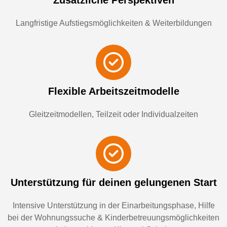
Zu­sätz­li­che Per­spek­ti­ven
Langfristige Aufstiegsmöglichkeiten & Weiterbildungen
Flexible Arbeitszeitmodelle
Gleitzeitmodellen, Teilzeit oder Individualzeiten
Un­ter­stüt­zung für dei­nen ge­lun­ge­nen Start
In­ten­si­ve Un­ter­stüt­zung in der Ein­ar­bei­tungs­pha­se, Hil­fe
bei der Woh­nungs­su­che & Kin­der­be­treu­ungs­mög­lich­kei­ten