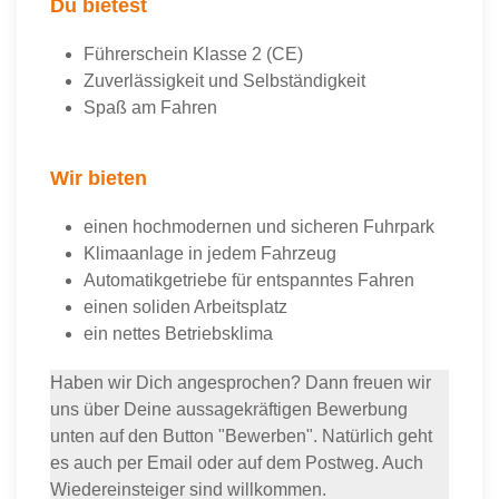
Du bietest
Führerschein Klasse 2 (CE)
Zuverlässigkeit und Selbständigkeit
Spaß am Fahren
Wir bieten
einen hochmodernen und sicheren Fuhrpark
Klimaanlage in jedem Fahrzeug
Automatikgetriebe für entspanntes Fahren
einen soliden Arbeitsplatz
ein nettes Betriebsklima
Ha­ben wir Dich an­ge­spro­chen? Dann freu­en wir
uns über Dei­ne aus­sa­ge­kräf­ti­gen Be­wer­bung
unten auf den Button "Bewerben". Natürlich geht
es auch per Email oder auf dem Post­weg. Auch
Wie­der­ein­stei­ger sind will­kom­men.